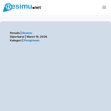
Langsung
Me
ke
isi
Penulis |
Resimu
Diperbarui |
Maret 19, 2026
Kategori |
Pengiriman