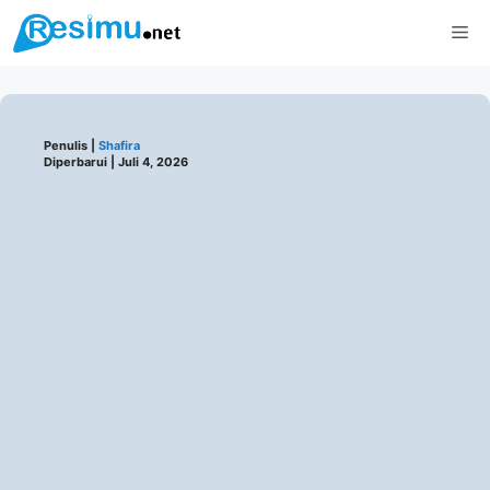
Langsung
Me
ke
isi
Penulis |
Shafira
Diperbarui |
Juli 4, 2026