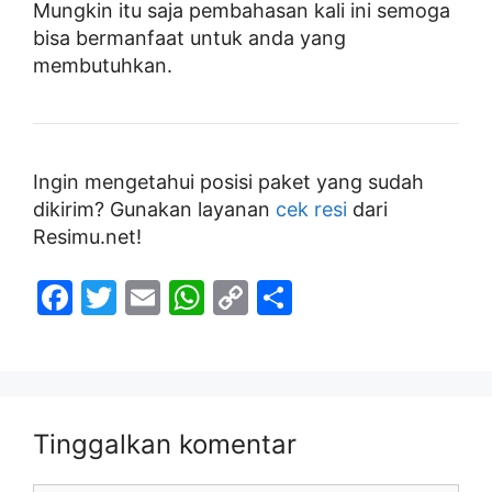
Mungkin itu saja pembahasan kali ini semoga
bisa bermanfaat untuk anda yang
membutuhkan.
Ingin mengetahui posisi paket yang sudah
dikirim? Gunakan layanan
cek resi
dari
Resimu.net!
F
T
E
W
C
S
a
w
m
h
o
h
c
itt
ai
at
p
ar
e
er
l
s
y
e
b
A
Li
Tinggalkan komentar
o
p
n