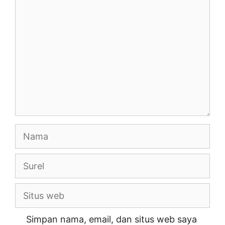
Komentar
o
p
k
k
Nama
Surel
Situs
web
Simpan nama, email, dan situs web saya