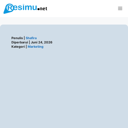
Langsung
Me
ke
isi
Penulis |
Shafira
Diperbarui |
Juni 24, 2026
Kategori |
Marketing