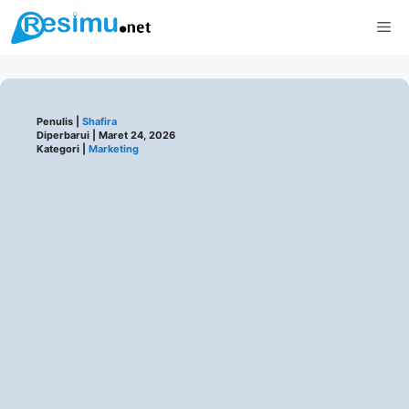
Langsung
Me
ke
isi
Penulis |
Shafira
Diperbarui |
Maret 24, 2026
Kategori |
Marketing