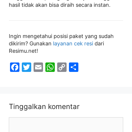
hasil tidak akan bisa diraih secara instan.
Ingin mengetahui posisi paket yang sudah
dikirim? Gunakan
layanan cek resi
dari
Resimu.net!
F
T
E
W
C
S
a
w
m
h
o
h
c
itt
ai
at
p
ar
e
er
l
s
y
e
b
A
Li
Tinggalkan komentar
o
p
n
Komentar
o
p
k