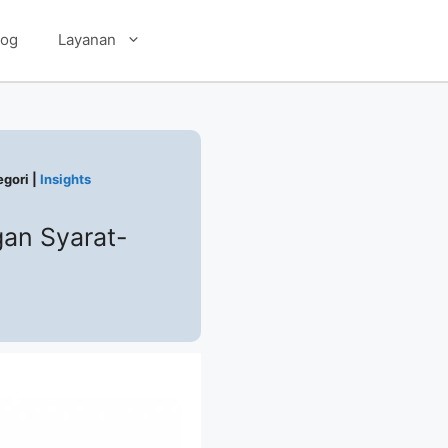
log
Layanan
egori |
Insights
gan Syarat-