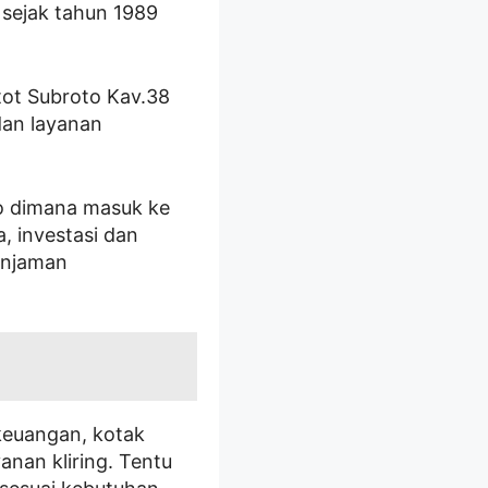
 sejak tahun 1989
tot Subroto Kav.38
dan layanan
o dimana masuk ke
, investasi dan
injaman
 keuangan, kotak
nan kliring. Tentu