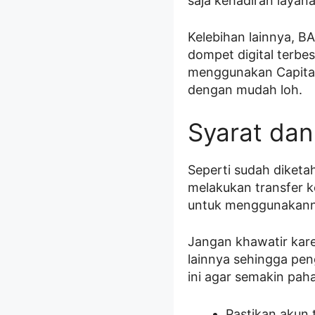
saja kehadiran layan
Kelebihan lainnya, B
dompet digital terbe
menggunakan Capital
dengan mudah loh.
Syarat dan
Seperti sudah diket
melakukan transfer k
untuk menggunakann
Jangan khawatir kar
lainnya sehingga pen
ini agar semakin pa
Pastikan akun 