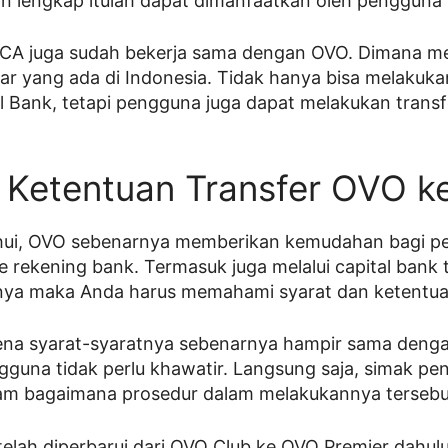
an lengkap itulah dapat dimanfaatkan oleh pengguna
ACA juga sudah bekerja sama dengan OVO. Dimana me
sar yang ada di Indonesia. Tidak hanya bisa melakuk
 Bank, tetapi pengguna juga dapat melakukan transf
 Ketentuan Transfer OVO ke
ahui, OVO sebenarnya memberikan kemudahan bagi 
e rekening bank. Termasuk juga melalui capital bank 
ya maka Anda harus memahami syarat dan ketentua
ena syarat-syaratnya sebenarnya hampir sama denga
gguna tidak perlu khawatir. Langsung saja, simak pe
ham bagaimana prosedur dalam melakukannya tersebu
telah diperbarui dari OVO Club ke OVO Premier dahul