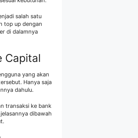
 sesuai kebutuhan.
njadi salah satu
an top up dengan
er di dalamnya
 Capital
pengguna yang akan
tersebut. Hanya saja
nnya dahulu.
n transaksi ke bank
njelasannya dibawah
t.
u