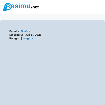
Langsung
Me
ke
isi
Penulis |
Shafira
Diperbarui |
Juli 31, 2026
Kategori |
Insights