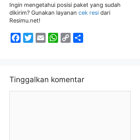
Ingin mengetahui posisi paket yang sudah
dikirim? Gunakan layanan
cek resi
dari
Resimu.net!
F
T
E
W
C
S
a
w
m
h
o
h
c
itt
ai
at
p
ar
e
er
l
s
y
e
b
A
Li
Tinggalkan komentar
o
p
n
Komentar
o
p
k
k