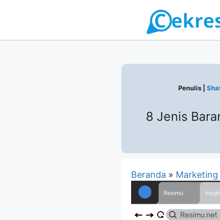
Langsung
ke
isi
Penulis |
Shaf
8 Jenis Bara
Beranda
»
Marketing