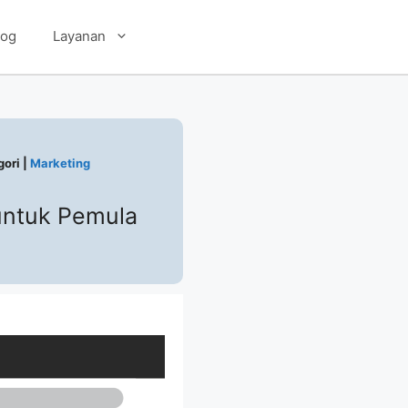
log
Layanan
ori |
Marketing
 untuk Pemula