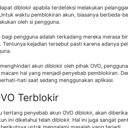
apat diblokir apabila terdeteksi melakukan pelangga
Untuk waktu pemblokiran akun, biasanya berbeda-b
akukan oleh si pengguna.
ah bagi pengguna adalah terkadang mereka merasa b
ir. Tentunya kejadian tersebut pasti karena adanya p
guna.
r menghindari akun diblokir oleh pihak OVO, pengguna
 macam hal yang menjadi penyebab pemblokiran. Den
berhati-hati saat sedang menggunakan aplikasi.
OVO Terblokir
 tentang penyebab akun OVO diblokir, akan diberikan
 ini diketahui telah diblokir. Hal ini juga sangat pe
berikutnya untuk mengalami masalah yang terjadi.