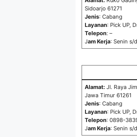
Alamat:
Ruko Gading 
Sidoarjo 61271
Jenis
: Cabang
Layanan
: Pick UP, D
Telepon
: –
J
am Kerja
: Senin s/
Alamat:
Jl. Raya Ji
Jawa Timur 61261
Jenis
: Cabang
Layanan
: Pick UP, D
Telepon
: 0898-383
J
am Kerja
: Senin s/