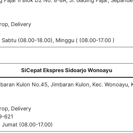
Fajar II Blok D2 No. 8-8A, Jl. Gading Fajar, Sepande
rop, Delivery
d Sabtu (08.00-18.00), Minggu ( (08.00-17.00 )
SiCepat Ekspres Sidoarjo Wonoayu
mbaran Kulon No.45, Jimbaran Kulon, Kec. Wonoayu, 
rop, Delivery
9-621
d Jumat (08.00-17.00)