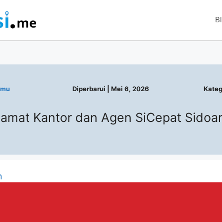
B
imu
Diperbarui |
Mei 6, 2026
Kateg
lamat Kantor dan Agen SiCepat Sidoar
n