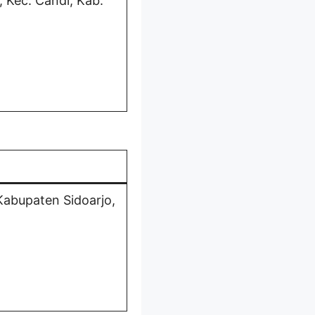
, Kec. Candi, Kab.
Kabupaten Sidoarjo,