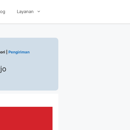
log
Layanan
ori |
Pengiriman
jo