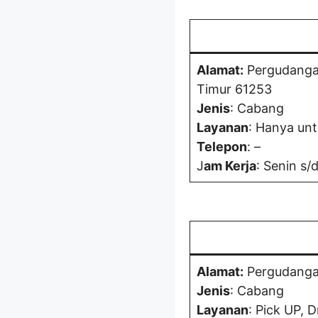
Alamat:
Pergudangan
Timur 61253
Jenis
: Cabang
Layanan
: Hanya unt
Telepon
: –
J
am Kerja
: Senin s/
Alamat:
Pergudangan
Jenis
: Cabang
Layanan
: Pick UP, 