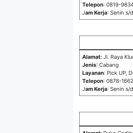
Telepon
: 0819-983
J
am Kerja
: Senin s/
Alamat:
Jl. Raya Klu
Jenis
: Cabang
Layanan
: Pick UP, D
Telepon
: 0878-166
J
am Kerja
: Senin s/