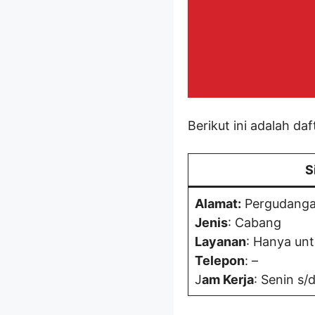
Berikut ini adalah da
S
Alamat:
Pergudangan 
Jenis
: Cabang
Layanan
: Hanya unt
Telepon
: –
J
am Kerja
: Senin s/