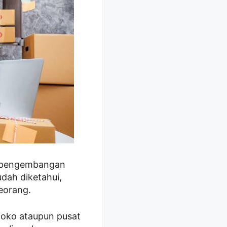
f pengembangan
dah diketahui,
eorang.
toko ataupun pusat