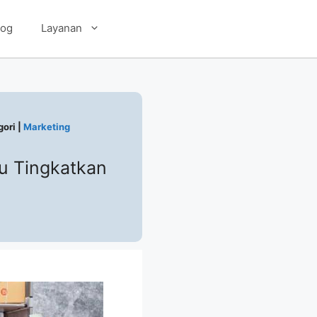
log
Layanan
ori |
Marketing
u Tingkatkan