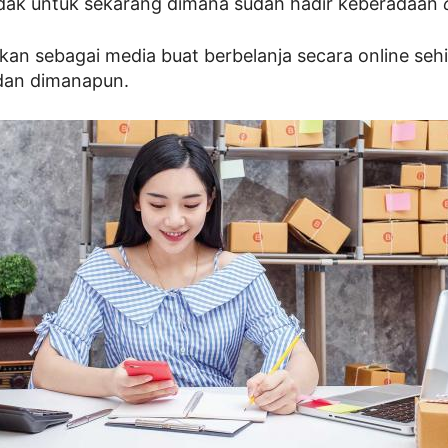
idak untuk sekarang dimana sudah hadir keberadaan
an sebagai media buat berbelanja secara online seh
dan dimanapun.