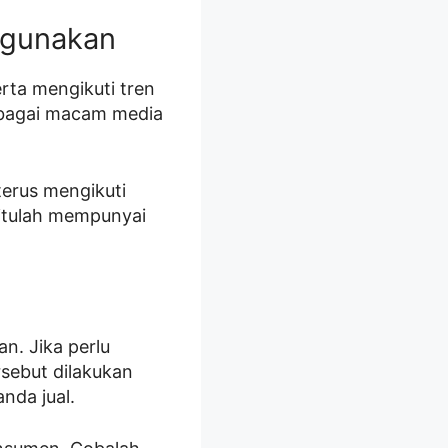
igunakan
rta mengikuti tren
erbagai macam media
terus mengikuti
 itulah mempunyai
n. Jika perlu
rsebut dilakukan
nda jual.