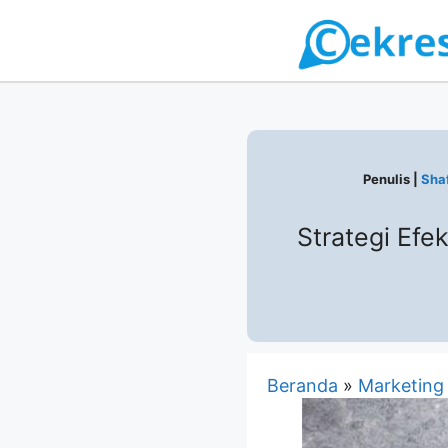
Langsung
ke
isi
Penulis |
Shaf
Strategi Ef
Beranda
»
Marketing