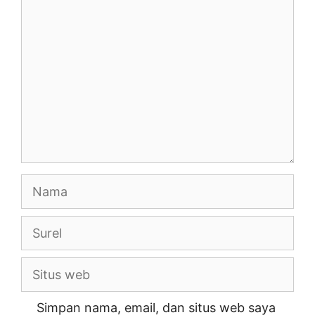
Komentar
o
p
k
k
Nama
Surel
Situs
web
Simpan nama, email, dan situs web saya