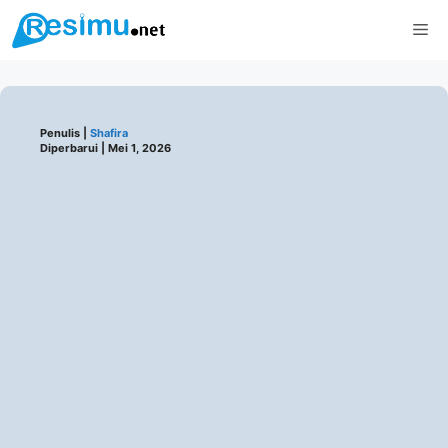
Langsung
Me
ke
isi
Penulis |
Shafira
Diperbarui |
Mei 1, 2026