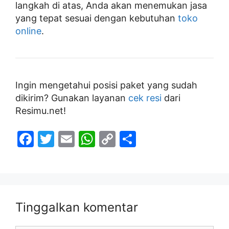
langkah di atas, Anda akan menemukan jasa
yang tepat sesuai dengan kebutuhan
toko
online
.
Ingin mengetahui posisi paket yang sudah
dikirim? Gunakan layanan
cek resi
dari
Resimu.net!
F
T
E
W
C
S
a
w
m
h
o
h
c
itt
ai
at
p
ar
e
er
l
s
y
e
b
A
Li
Tinggalkan komentar
o
p
n