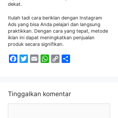
dekat.
Itulah tadi cara beriklan dengan Instagram
Ads yang bisa Anda pelajari dan langsung
praktikkan. Dengan cara yang tepat, metode
iklan ini dapat meningkatkan penjualan
produk secara signifikan.
F
T
E
W
C
S
a
w
m
h
o
h
c
itt
ai
at
p
ar
e
er
l
s
y
e
b
A
Li
Tinggalkan komentar
o
p
n
Komentar
o
p
k
k