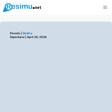
Langsung
Me
ke
isi
Penulis |
Shafira
Diperbarui |
April 26, 2026