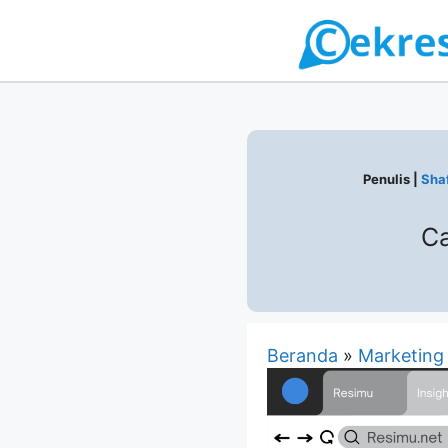
Langsung
ke
isi
Penulis |
Shaf
Ca
Beranda
»
Marketing