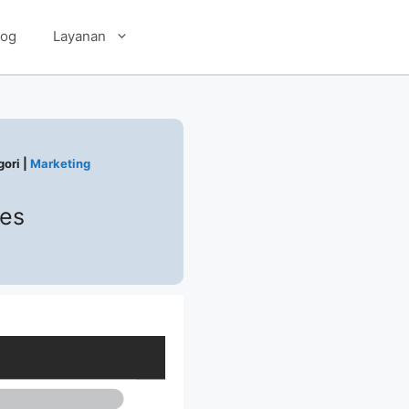
log
Layanan
ori |
Marketing
ses