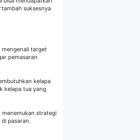
da bisa mendapatkan
ertambah suksesnya
k mengenali target
agar pemasaran
membutuhkan kelapa
uk kelapa tua yang
t menemukan strategi
 di pasaran.