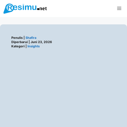
Langsung
Me
ke
isi
Penulis |
Shafira
Diperbarui |
Juni 23, 2026
Kategori |
Insights