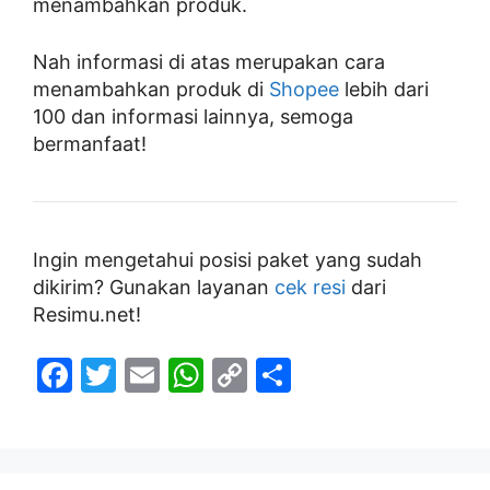
menambahkan produk.
Nah informasi di atas merupakan cara
menambahkan produk di
Shopee
lebih dari
100 dan informasi lainnya, semoga
bermanfaat!
Ingin mengetahui posisi paket yang sudah
dikirim? Gunakan layanan
cek resi
dari
Resimu.net!
F
T
E
W
C
S
a
w
m
h
o
h
c
itt
ai
at
p
ar
e
er
l
s
y
e