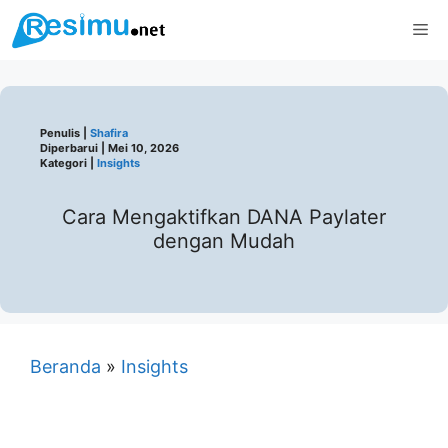
Langsung
Me
ke
isi
Penulis |
Shafira
Diperbarui |
Mei 10, 2026
Kategori |
Insights
Cara Mengaktifkan DANA Paylater
dengan Mudah
Beranda
»
Insights